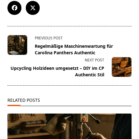
<span
PREVIOUS POST
class="nav-
Regelmäßige Maschinenwartung für
subtitle
Carolina Panthers Authentic
screen-
NEXT POST
reader-
Upcycling Holzideen umgesetzt – DIY im CP
text">Page</span>
Authentic Stil
RELATED POSTS